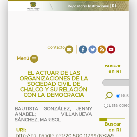
Contacto
Menú
Buscar
en RI
EL ACTUAR DE LAS
ORGANIZACIONES DE LA
SOCIEDAD CIVIL DE
CHALCO Y SU RELACIÓN
CON LA DEMOCRACIA
Buscar 
Esta colecció
BAUTISTA GONZÁLEZ, JENNY
ANABEL
;
VILLANUEVA
SÁNCHEZ, MARISOL
Buscar
en RI
URI:
http://hdl.handle.net/20.500.11799/67259