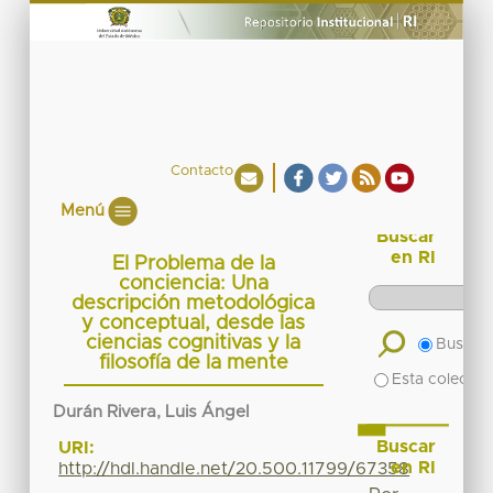
Contacto
Menú
Buscar
en RI
El Problema de la
conciencia: Una
descripción metodológica
y conceptual, desde las
ciencias cognitivas y la
Buscar 
filosofía de la mente
Esta colecció
Durán Rivera, Luis Ángel
Buscar
URI:
en RI
http://hdl.handle.net/20.500.11799/67358