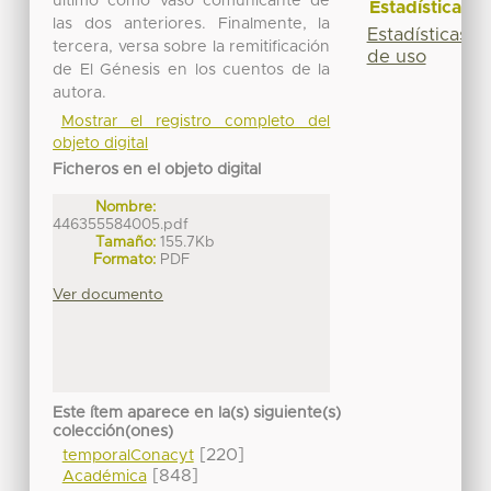
último como vaso comunicante de
Estadísticas
las dos anteriores. Finalmente, la
Estadísticas
tercera, versa sobre la remitificación
de uso
de El Génesis en los cuentos de la
autora.
Mostrar el registro completo del
objeto digital
Ficheros en el objeto digital
Nombre:
446355584005.pdf
Tamaño:
155.7Kb
Formato:
PDF
Ver documento
Este ítem aparece en la(s) siguiente(s)
colección(ones)
[220]
temporalConacyt
[848]
Académica