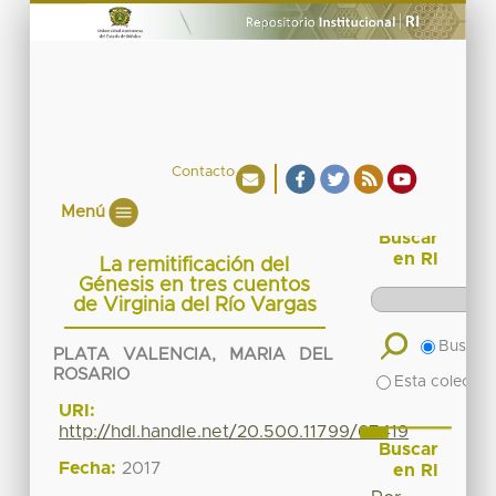
Contacto
Menú
Buscar
en RI
La remitificación del
Génesis en tres cuentos
de Virginia del Río Vargas
Buscar 
PLATA VALENCIA, MARIA DEL
ROSARIO
Esta colecció
URI:
http://hdl.handle.net/20.500.11799/67419
Buscar
Fecha:
2017
en RI