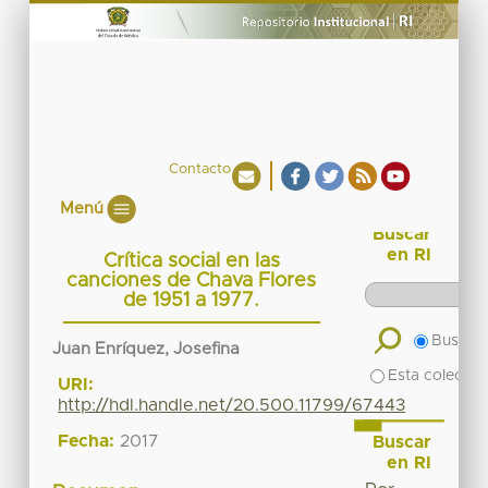
Contacto
Menú
Buscar
en RI
Crítica social en las
canciones de Chava Flores
de 1951 a 1977.
Buscar 
Juan Enríquez, Josefina
Esta colecció
URI:
http://hdl.handle.net/20.500.11799/67443
Fecha:
2017
Buscar
en RI