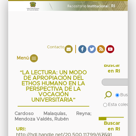
Contacto
Menú
Buscar
en RI
“LA LECTURA: UN MODO
DE APROPIACIÓN DEL
ETHOS HUMANO EN LA
PERSPECTIVA DE LA
VOCACIÓN
Buscar 
UNIVERSITARIA”
Esta colecció
Cardoso Malaquías, Reyna
;
Mendoza Valdés, Rubén
Buscar
en RI
URI:
http://hdl.handle.net/20.500.11799/67591