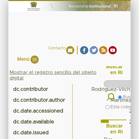
Contacto
Menú
Buscar
Mostrar el registro sencillo del objeto
en RI
digital
dc.contributor
Rodriguez-Vilchis,
Buscar 
dc.contributor.author
Martínez Ab
Esta colecció
dc.date.accessioned
2017
dc.date.available
2017
Buscar
en RI
dc.date.issued