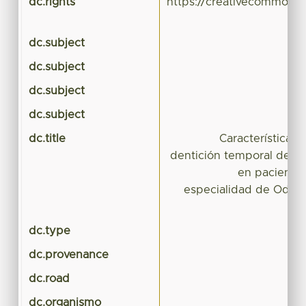
dc.rights
https://creativecommons.
dc.subject
dc.subject
dc.subject
dc.subject
dc.title
Características 
dentición temporal de a
en pacientes
especialidad de Odont
dc.type
dc.provenance
dc.road
dc.organismo