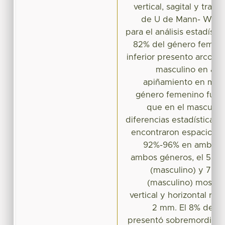
vertical, sagital y tran
de U de Mann- Whitn
para el análisis estadísti
82% del género femeni
inferior presento arco tip
masculino en amb
apiñamiento en maxil
género femenino fue d
que en el masculin
diferencias estadísticam
encontraron espacios fi
92%-96% en ambos m
ambos géneros, el 53%
(masculino) y 76%
(masculino) mostra
vertical y horizontal re
2 mm. El 8% del g
presentó sobremordida c