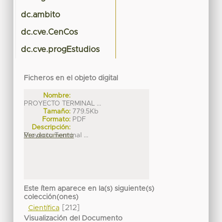
dc.ambito
dc.cve.CenCos
dc.cve.progEstudios
Ficheros en el objeto digital
Nombre:
PROYECTO TERMINAL ...
Tamaño:
779.5Kb
Formato:
PDF
Descripción:
Proyecto Terminal ...
Ver documento
Este ítem aparece en la(s) siguiente(s)
colección(ones)
[212]
Científica
Visualización del Documento