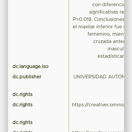
con diferencias 
significativas res
P=0.018. Conclusiones: E
el maxilar inferior fue m
femenino, mientras
cruzada anterior
masculino,
estadísticament
dc.language.iso
dc.publisher
UNIVERSIDAD AUTÓNO
dc.rights
dc.rights
https://creativecommons.
dc.rights