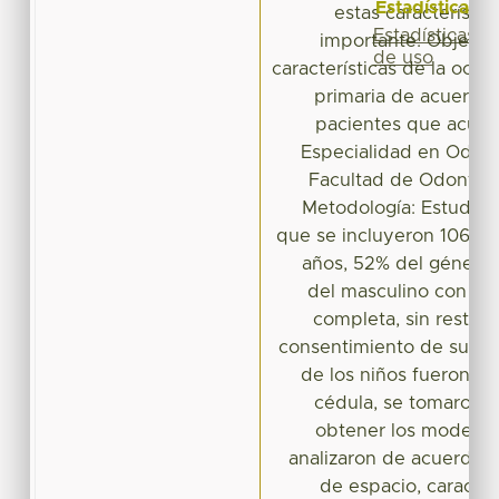
Estadísticas
estas característi
Estadísticas
importante. Objetivo
de uso
características de la oclu
primaria de acuerdo 
pacientes que acuden
Especialidad en Odont
Facultad de Odontolo
Metodología: Estudio t
que se incluyeron 106 pa
años, 52% del género
del masculino con de
completa, sin restaur
consentimiento de sus p
de los niños fueron re
cédula, se tomaron 
obtener los modelos
analizaron de acuerdo a
de espacio, caracter