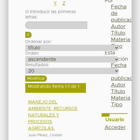
Por
Y
Z
Fecha
O introducir las primeras
de
letras:
publicación
Autor
Título
Materia
Ordenar por:
Tipo
Esta
Orden:
colección
Fecha
Resultados:
de
publicación
Autor
Mostrando ítems 1-1 de 1
Título
Materia
MANEJO DEL
Tipo
AMBIENTE, RECURSOS
NATURALES Y
Usuario
PROCESOS
Acceder
AGRÍCOLAS.
Juan Pérez, J Isabel