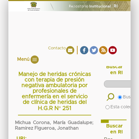
Contacto
Menú
Buscar
en RI
Manejo de heridas crónicas
con terapia de presión
negativa ambulatoria por
profesionales de
enfermería en el servicio
Buscar 
de clínica de heridas del
Esta colecció
H.G.R N° 251
Michua Corona, María Guadalupe
;
Buscar
Ramirez Figueroa, Jonathan
en RI
URI: