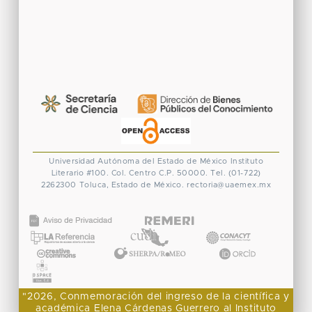
Universidad Autónoma del Estado de México
Instituto
Literario #100. Col. Centro
C.P. 50000. Tel. (01-722)
2262300
Toluca, Estado de México.
rectoria@uaemex.mx
CONACYT
"2026, Conmemoración del ingreso de la científica y
académica Elena Cárdenas Guerrero al Instituto