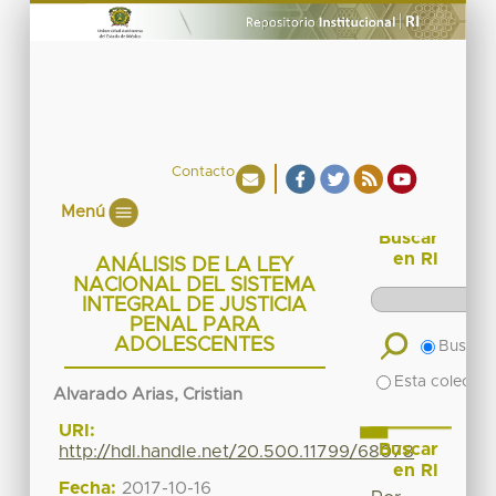
Contacto
Menú
Buscar
en RI
ANÁLISIS DE LA LEY
NACIONAL DEL SISTEMA
INTEGRAL DE JUSTICIA
PENAL PARA
ADOLESCENTES
Buscar 
Esta colecció
Alvarado Arias, Cristian
URI:
Buscar
http://hdl.handle.net/20.500.11799/68078
en RI
Fecha:
2017-10-16