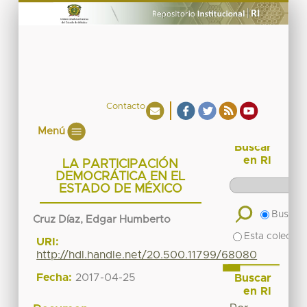
Contacto
Menú
Buscar
en RI
LA PARTICIPACIÓN
DEMOCRÁTICA EN EL
ESTADO DE MÉXICO
Buscar 
Cruz Díaz, Edgar Humberto
Esta colecció
URI:
http://hdl.handle.net/20.500.11799/68080
Fecha:
2017-04-25
Buscar
en RI