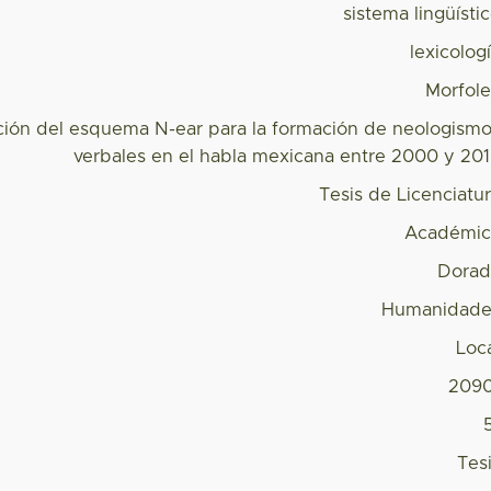
sistema lingüísti
lexicolog
Morfol
ción del esquema N-ear para la formación de neologism
verbales en el habla mexicana entre 2000 y 20
Tesis de Licenciatu
Académic
Dorad
Humanidade
Loc
2090
Tes