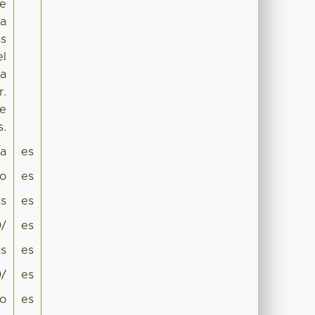
de
la
as
el
ca
r.
se
s.
pa
es
co
es
s
es
0/
es
s
es
0/
es
mo
es