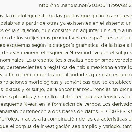
http://hdl.handle.net/20.500.11799/681
as, la morfología estudia las pautas que guían los proces
alabras a partir de otras ya existentes en el sistema; u
 es la sufijación, que consiste en adjuntar un sufijo a u
 Uno de los sufijos más productivos en español es -ear q
es esquemas según la categoría gramatical de la base a 
, de esta manera, el esquema N-ear indica que el sufijo 
nominales. La presente tesis analiza neologismos verbal
, pertenecientes a registros de habla mexicana entre l
, a fin de encontrar las peculiaridades que este esque
as relaciones morfológicas y semánticas que se establec
s léxicas y el sufijo, para encontrar recurrencias en dich
 de explicarlas y con ello establecer las características q
 esquema N-ear, en la formación de verbos. Los derivad
 analizan pertenecen a dos bases de datos. El CORPES X
orfolex; gracias a la combinación de las características 
que el corpus de investigación sea amplio y variado, tan