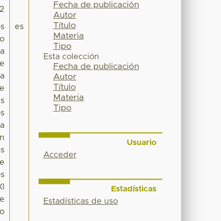
Fecha de publicación
32
Autor
Título
os
es
Materia
no
Tipo
na
Esta colección
ue
Fecha de publicación
la
Autor
Título
se
Materia
es
Tipo
os
ma
en
Usuario
as
Acceder
ue
os
XI
Estadísticas
de
Estadísticas de uso
to