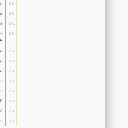
co
es
ía
es
ex
es
os
es
15
ra
es
a
es
a
es
s
es
al
es
1
es
51
es
is
es