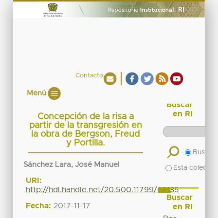
Contacto
Menú
Buscar
en RI
Concepción de la risa a
partir de la transgresión en
la obra de Bergson, Freud
y Portilla.
Buscar 
Sánchez Lara, José Manuel
Esta colecció
URI:
http://hdl.handle.net/20.500.11799/68135
Buscar
Fecha:
2017-11-17
en RI