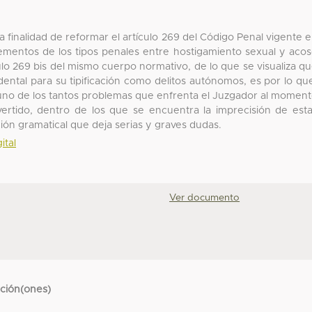
la finalidad de reformar el artículo 269 del Código Penal vigente 
lementos de los tipos penales entre hostigamiento sexual y aco
ulo 269 bis del mismo cuerpo normativo, de lo que se visualiza q
dental para su tipificación como delitos autónomos, es por lo qu
 uno de los tantos problemas que enfrenta el Juzgador al momen
vertido, dentro de los que se encuentra la imprecisión de est
ión gramatical que deja serias y graves dudas.
ital
Ver documento
cción(ones)