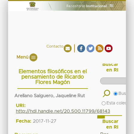
Contacto
Menú
Buscar
en RI
Elementos filosóficos en el
pensamiento de Ricardo
Flores Magón
Buscar 
Arellano Salguero, Jaqueline Rut
Esta colecció
URI:
http://hdl.handle.net/20.500.11799/68143
Fecha:
2017-11-27
Buscar
en RI