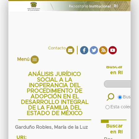
Contacto
Menú
Buscar
en RI
ANÁLISIS JURÍDICO
SOCIAL A LA
INOPERANCIA DEL
PROCEDIMIENTO DE
ADOPCIÓN EN EL
Buscar 
DESARROLLO INTEGRAL
Esta colecció
DE LA FAMILIA DEL
ESTADO DE MÉXICO
Buscar
Garduño Robles, María de la Luz
en RI
URI: