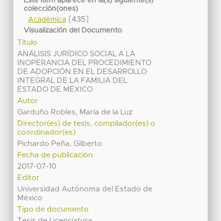
Este ítem aparece en la(s) siguiente(s)
colección(ones)
[435]
Académica
Visualización del Documento
Título
ANÁLISIS JURÍDICO SOCIAL A LA
INOPERANCIA DEL PROCEDIMIENTO
DE ADOPCIÓN EN EL DESARROLLO
INTEGRAL DE LA FAMILIA DEL
ESTADO DE MÉXICO
Autor
Garduño Robles, María de la Luz
Director(es) de tesis, compilador(es) o
coordinador(es)
Pichardo Peña, Gilberto
Fecha de publicación
2017-07-10
Editor
Universidad Autónoma del Estado de
México
Tipo de documento
Tesis de Licenciatura