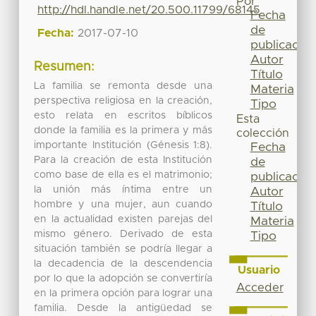
Por
http://hdl.handle.net/20.500.11799/68145
Fecha
de
Fecha:
2017-07-10
publicación
Autor
Resumen:
Título
La familia se remonta desde una
Materia
perspectiva religiosa en la creación,
Tipo
esto relata en escritos bíblicos
Esta
donde la familia es la primera y más
colección
importante Institución (Génesis 1:8).
Fecha
Para la creación de esta Institución
de
como base de ella es el matrimonio;
publicación
la unión más íntima entre un
Autor
hombre y una mujer, aun cuando
Título
en la actualidad existen parejas del
Materia
mismo género. Derivado de esta
Tipo
situación también se podría llegar a
la decadencia de la descendencia
Usuario
por lo que la adopción se convertiría
Acceder
en la primera opción para lograr una
familia. Desde la antigüedad se