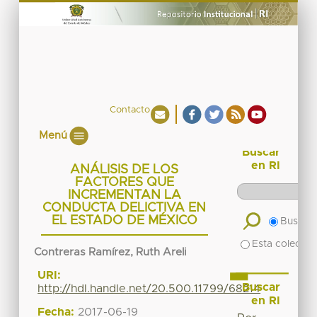
Contacto
Menú
Buscar
en RI
ANÁLISIS DE LOS
FACTORES QUE
INCREMENTAN LA
CONDUCTA DELICTIVA EN
EL ESTADO DE MÉXICO
Buscar 
Esta colecció
Contreras Ramírez, Ruth Areli
URI:
Buscar
http://hdl.handle.net/20.500.11799/68214
en RI
Fecha:
2017-06-19