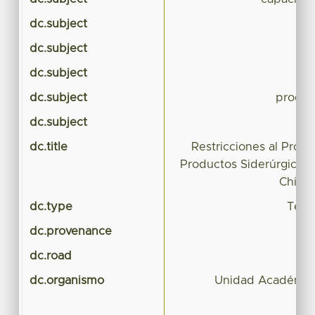
dc.subject
dc.subject
dc.subject
dc.subject
produc
dc.subject
dc.title
Restricciones al Prog
Productos Siderúrgicos
China 
dc.type
Tesis
dc.provenance
dc.road
dc.organismo
Unidad Académica