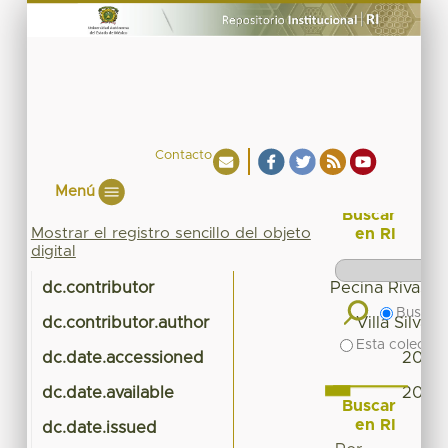
Contacto
Menú
Buscar
Mostrar el registro sencillo del objeto
en RI
digital
dc.contributor
Pecina Rivas, M
Buscar 
dc.contributor.author
Villa Silva,
Esta colecció
dc.date.accessioned
2018-
dc.date.available
2018-
Buscar
en RI
dc.date.issued