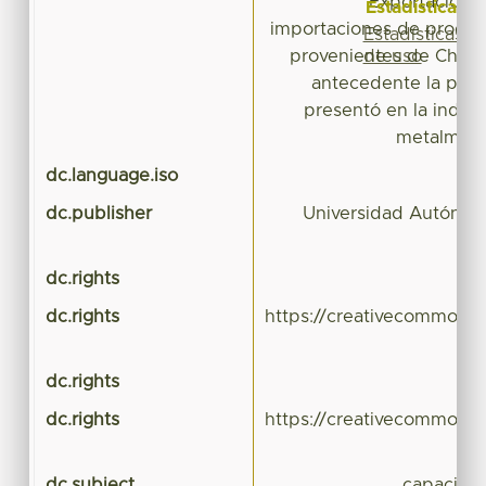
Exportación (
Estadísticas
importaciones de produc
Estadísticas
de uso
provenientes de Chin
antecedente la prob
presentó en la indust
metalmecá
dc.language.iso
dc.publisher
Universidad Autónom
dc.rights
dc.rights
https://creativecommons.
dc.rights
dc.rights
https://creativecommons.
dc.subject
capacida