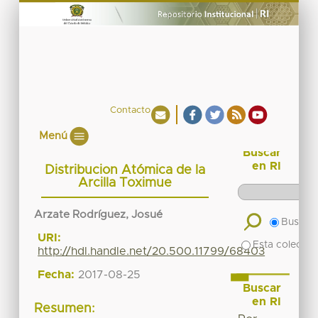
Contacto
Menú
Buscar
en RI
Distribucion Atómica de la
Arcilla Toximue
Arzate Rodríguez, Josué
Buscar 
URI:
Esta colecció
http://hdl.handle.net/20.500.11799/68403
Fecha:
2017-08-25
Buscar
en RI
Resumen: