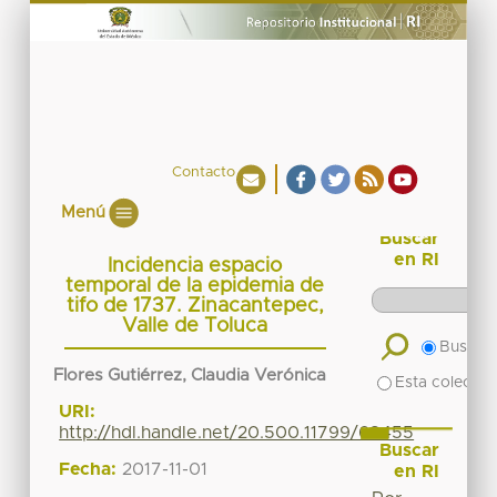
Contacto
Menú
Buscar
en RI
Incidencia espacio
temporal de la epidemia de
tifo de 1737. Zinacantepec,
Valle de Toluca
Buscar 
Flores Gutiérrez, Claudia Verónica
Esta colecció
URI:
http://hdl.handle.net/20.500.11799/68455
Buscar
Fecha:
2017-11-01
en RI