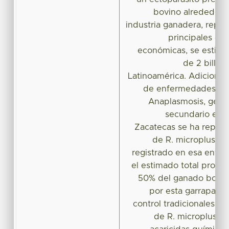
bovino alrededor 
industria ganadera, repre
principales ca
económicas, se estima 
de 2 billon
Latinoamérica. Adicional
de enfermedades co
Anaplasmosis, gene
secundario en 
Zacatecas se ha report
de R. microplus e
registrado en esa entid
el estimado total prop
50% del ganado bovino
por esta garrapata
control tradicionales pa
de R. microplus in