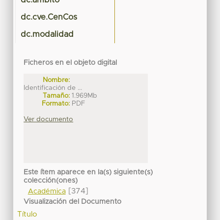
dc.ambito
dc.cve.CenCos
dc.modalidad
Ficheros en el objeto digital
Nombre:
Identificación de ...
Tamaño:
1.969Mb
Formato:
PDF
Ver documento
Este ítem aparece en la(s) siguiente(s)
colección(ones)
[374]
Académica
Visualización del Documento
Título