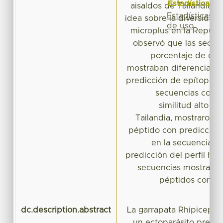
Estadísticas
aisaldos de Tailandia, lo
Estadísticas
idea sobre la diversidad 
de uso
microplus en la Repúbl
observó que las secue
porcentaje de div
mostraban diferencias i
predicción de epítopos.
secuencias con u
similitud alto co
Tailandia, mostraron l
péptido con predicción 
en la secuencia Ye
predicción del perfil hidr
secuencias mostraron
péptidos con dis
dc.description.abstract
La garrapata Rhipicepha
un ectoparásito prese