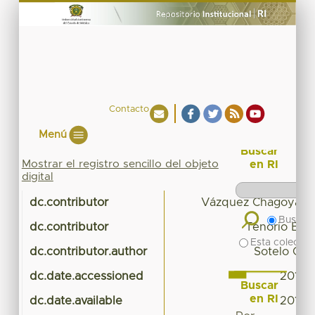
Contacto
Menú
Buscar
Mostrar el registro sencillo del objeto
en RI
digital
dc.contributor
Vázquez Chagoyán, 
Buscar 
dc.contributor
Tenorio Borr
Esta colecció
dc.contributor.author
Sotelo Gó
dc.date.accessioned
2018-
Buscar
en RI
dc.date.available
2018-