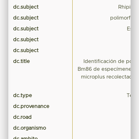
dc.subject
Rhipicep
dc.subject
polimorfis
dc.subject
Esta
dc.subject
dc.subject
dc.title
Identificación de poli
Bm86 de especímenes de
microplus recolectados
Za
dc.type
Tesis
dc.provenance
dc.road
dc.organismo