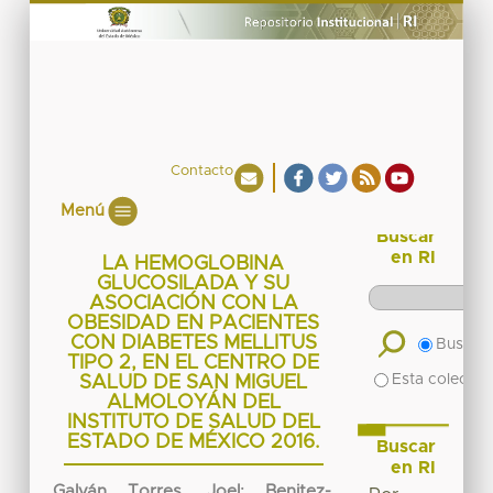
Contacto
Menú
Buscar
en RI
LA HEMOGLOBINA
GLUCOSILADA Y SU
ASOCIACIÓN CON LA
OBESIDAD EN PACIENTES
CON DIABETES MELLITUS
Buscar 
TIPO 2, EN EL CENTRO DE
Esta colecció
SALUD DE SAN MIGUEL
ALMOLOYÁN DEL
INSTITUTO DE SALUD DEL
ESTADO DE MÉXICO 2016.
Buscar
en RI
Galván Torres, Joel
;
Benitez-