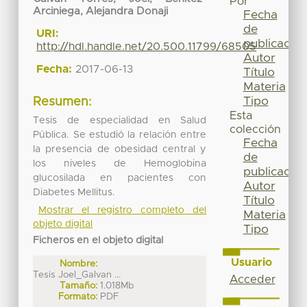
Por
Arciniega, Alejandra Donaji
Fecha
de
URI:
publicación
http://hdl.handle.net/20.500.11799/68505
Autor
Fecha:
2017-06-13
Título
Materia
Tipo
Resumen:
Esta
Tesis de especialidad en Salud
colección
Pública. Se estudió la relación entre
Fecha
la presencia de obesidad central y
de
los niveles de Hemoglobina
publicación
glucosilada en pacientes con
Autor
Diabetes Mellitus.
Título
Mostrar el registro completo del
Materia
objeto digital
Tipo
Ficheros en el objeto digital
Usuario
Nombre:
Tesis Joel_Galvan ...
Acceder
Tamaño:
1.018Mb
Formato:
PDF