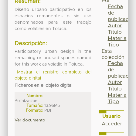
Por
Resumen:
Fecha
Diseño urbano participativo en los
de
espacios remanentes o sin uso
publicación
denominados para este trabajo
Autor
como volátiles en Toluca.
Título
Materia
Descripción:
Tipo
Esta
Participatory urban design in the
colección
remaining or unused spaces named
Fecha
for this work as volatile in Toluca,
de
Mostrar el registro completo del
publicación
objeto digital
Autor
Ficheros en el objeto digital
Título
Materia
Nombre:
Polinizacion ...
Tipo
Tamaño:
13.95Mb
Formato:
PDF
Usuario
Ver documento
Acceder