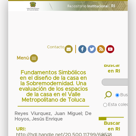
Contacto
Menú
Buscar
en RI
Fundamentos Simbólicos
en el diseño de la casa en
la Sobremodernidad. Una
evaluación de los espacios
de la casa en el Valle
Buscar 
Metropolitano de Toluca
Esta colecció
Reyes Viurquez, Juan Miguel
;
De
Hoyos, Jesús Enrique
Buscar
en RI
URI:
http://hdl.handle.net/20.500.11799/68518