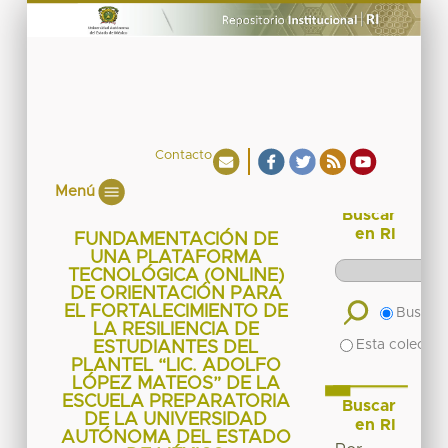
Contacto
Menú
Buscar
en RI
FUNDAMENTACIÓN DE
UNA PLATAFORMA
TECNOLÓGICA (ONLINE)
DE ORIENTACIÓN PARA
EL FORTALECIMIENTO DE
Buscar 
LA RESILIENCIA DE
Esta colecció
ESTUDIANTES DEL
PLANTEL “LIC. ADOLFO
LÓPEZ MATEOS” DE LA
ESCUELA PREPARATORIA
Buscar
DE LA UNIVERSIDAD
en RI
AUTÓNOMA DEL ESTADO