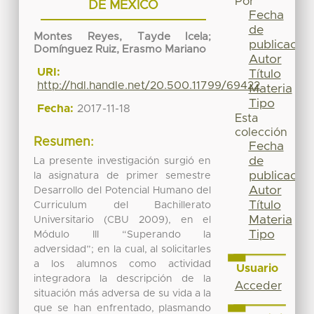
Por
DE MÉXICO
Fecha
de
Montes Reyes, Tayde Icela
;
publicación
Domínguez Ruiz, Erasmo Mariano
Autor
URI:
Título
http://hdl.handle.net/20.500.11799/69422
Materia
Tipo
Fecha:
2017-11-18
Esta
colección
Resumen:
Fecha
de
La presente investigación surgió en
publicación
la asignatura de primer semestre
Autor
Desarrollo del Potencial Humano del
Título
Curriculum del Bachillerato
Materia
Universitario (CBU 2009), en el
Tipo
Módulo III “Superando la
adversidad”; en la cual, al solicitarles
a los alumnos como actividad
Usuario
integradora la descripción de la
Acceder
situación más adversa de su vida a la
que se han enfrentado, plasmando