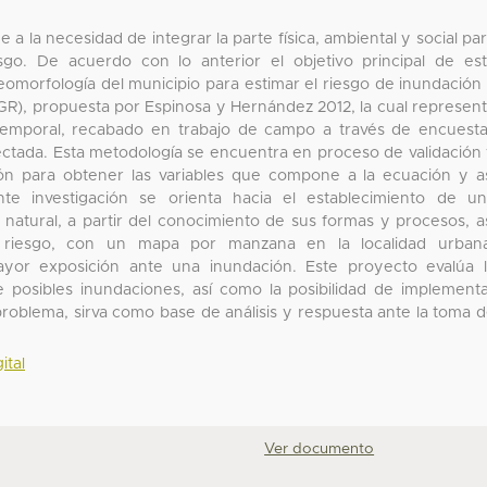
 la necesidad de integrar la parte física, ambiental y social pa
sgo. De acuerdo con lo anterior el objetivo principal de es
 geomorfología del municipio para estimar el riesgo de inundación
EGR), propuesta por Espinosa y Hernández 2012, la cual represen
ultitemporal, recabado en trabajo de campo a través de encuest
ectada. Esta metodología se encuentra en proceso de validación
ón para obtener las variables que compone a la ecuación y a
te investigación se orienta hacia el establecimiento de u
o natural, a partir del conocimiento de sus formas y procesos, a
el riesgo, con un mapa por manzana en la localidad urban
yor exposición ante una inundación. Este proyecto evalúa 
te posibles inundaciones, así como la posibilidad de implement
problema, sirva como base de análisis y respuesta ante la toma 
ital
Ver documento