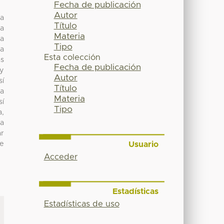
Fecha de publicación
Autor
ra
Título
ta
Materia
 a
Tipo
ta
Esta colección
as
Fecha de publicación
 y
Autor
sí
Título
na
Materia
sí
Tipo
a,
la
ar
Usuario
de
Acceder
Estadísticas
Estadísticas de uso