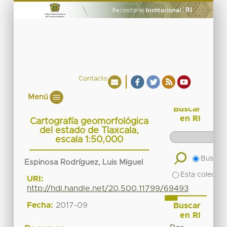
Contacto
Menú
Buscar
en RI
Cartografía geomorfológica
del estado de Tlaxcala,
escala 1:50,000
Buscar 
Espinosa Rodríguez, Luis Miguel
Esta colecció
URI:
http://hdl.handle.net/20.500.11799/69493
Fecha:
2017-09
Buscar
en RI