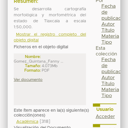
Por
Resumen:
Fecha
Se desarrolla cartografía
de
morfológica y morfométrica del
publicación
estado de Tlaxcala a escala
Autor
1:50,000.
Título
Mostrar el registro completo del
Materia
objeto digital
Tipo
Ficheros en el objeto digital
Esta
colección
Nombre:
Fecha
Gomez_Quintana_Fanny ...
de
Tamaño:
4.073Mb
Formato:
PDF
publicación
Autor
Ver documento
Título
Materia
Tipo
Usuario
Este ítem aparece en la(s) siguiente(s)
colección(ones)
Acceder
[318]
Académica
Visualización del Documento