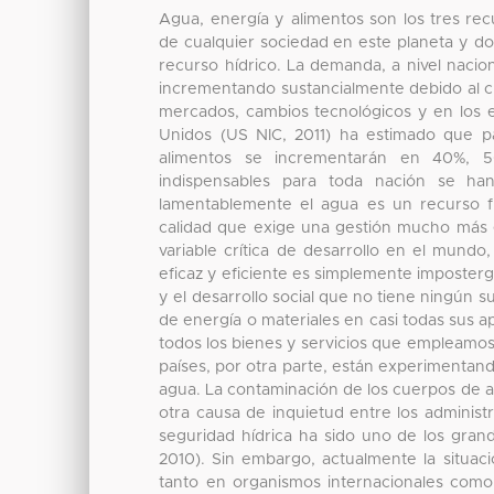
Agua, energía y alimentos son los tres rec
de cualquier sociedad en este planeta y d
recurso hídrico. La demanda, a nivel nacio
incrementando sustancialmente debido al c
mercados, cambios tecnológicos y en los es
Unidos (US NIC, 2011) ha estimado que p
alimentos se incrementarán en 40%, 5
indispensables para toda nación se han
lamentablemente el agua es un recurso fin
calidad que exige una gestión mucho más e
variable crítica de desarrollo en el mund
eficaz y eficiente es simplemente imposterga
y el desarrollo social que no tiene ningún s
de energía o materiales en casi todas sus ap
todos los bienes y servicios que empleamos
países, por otra parte, están experimentan
agua. La contaminación de los cuerpos de a
otra causa de inquietud entre los administ
seguridad hídrica ha sido uno de los grand
2010). Sin embargo, actualmente la situa
tanto en organismos internacionales como