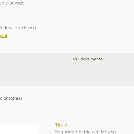
co y privado.
ídrica en México.
ital
Ver documento
cción(ones)
Título
Seguridad hídrica en México