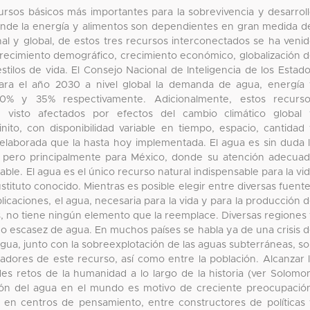
ursos básicos más importantes para la sobrevivencia y desarrol
onde la energía y alimentos son dependientes en gran medida d
nal y global, de estos tres recursos interconectados se ha veni
recimiento demográfico, crecimiento económico, globalización 
tilos de vida. El Consejo Nacional de Inteligencia de los Estad
ara el año 2030 a nivel global la demanda de agua, energía
0% y 35% respectivamente. Adicionalmente, estos recurso
 visto afectados por efectos del cambio climático global
ito, con disponibilidad variable en tiempo, espacio, cantidad
laborada que la hasta hoy implementada. El agua es sin duda 
o, pero principalmente para México, donde su atención adecua
ble. El agua es el único recurso natural indispensable para la vi
ustituto conocido. Mientras es posible elegir entre diversas fuent
licaciones, el agua, necesaria para la vida y para la producción 
, no tiene ningún elemento que la reemplace. Diversas regiones
do escasez de agua. En muchos países se habla ya de una crisis 
gua, junto con la sobreexplotación de las aguas subterráneas, s
radores de este recurso, así como entre la población. Alcanzar 
es retos de la humanidad a lo largo de la historia (ver Solomo
ción del agua en el mundo es motivo de creciente preocupació
 en centros de pensamiento, entre constructores de políticas