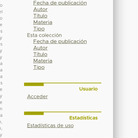
Fecha de publicación
lo
Autor
el
Título
do
Materia
de
Tipo
os
Esta colección
 y
Fecha de publicación
s
Autor
 y
Título
 y
Materia
la
Tipo
da
da
es
Usuario
de
 y
Acceder
de
on
la
Estadísticas
n,
Estadísticas de uso
n,
 y