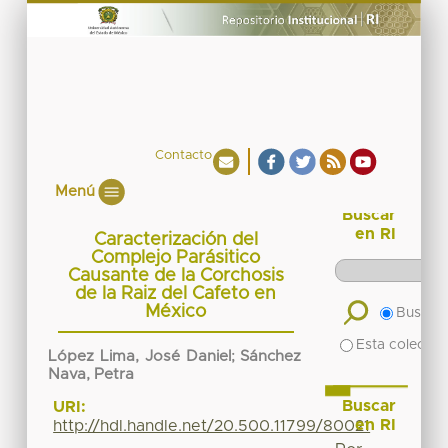
Contacto
Menú
Buscar
en RI
Caracterización del
Complejo Parásitico
Causante de la Corchosis
de la Raiz del Cafeto en
México
Buscar 
Esta colecció
López Lima, José Daniel
;
Sánchez
Nava, Petra
Buscar
URI:
en RI
http://hdl.handle.net/20.500.11799/80021