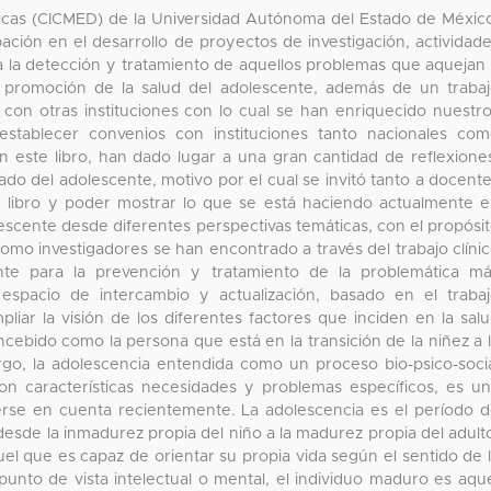
dicas (CICMED) de la Universidad Autónoma del Estado de Méxic
ación en el desarrollo de proyectos de investigación, actividad
 la detección y tratamiento de aquellos problemas que aquejan
la promoción de la salud del adolescente, además de un traba
 con otras instituciones con lo cual se han enriquecido nuestr
 establecer convenios con instituciones tanto nacionales co
n este libro, han dado lugar a una gran cantidad de reflexione
dado del adolescente, motivo por el cual se invitó tanto a docent
e libro y poder mostrar lo que se está haciendo actualmente 
olescente desde diferentes perspectivas temáticas, con el propósi
omo investigadores se han encontrado a través del trabajo clíni
nte para la prevención y tratamiento de la problemática m
espacio de intercambio y actualización, basado en el traba
pliar la visión de los diferentes factores que inciden en la sal
ncebido como la persona que está en la transición de la niñez a 
argo, la adolescencia entendida como un proceso bio-psico-soci
on características necesidades y problemas específicos, es u
rse en cuenta recientemente. La adolescencia es el período 
esde la inmadurez propia del niño a la madurez propia del adult
l que es capaz de orientar su propia vida según el sentido de 
 punto de vista intelectual o mental, el individuo maduro es aqu