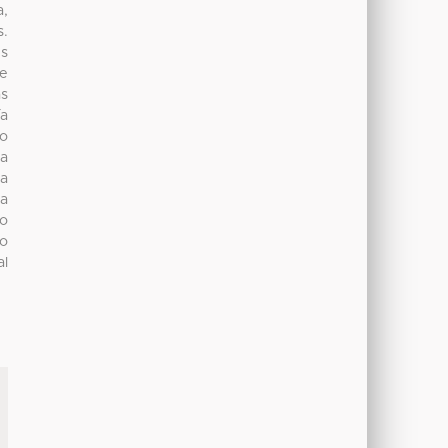
a,
s.
es
ue
as
ía
do
ca
 a
ma
o
jo
al