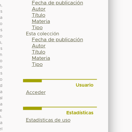
Fecha de publicación
o,
Autor
es
Título
 a
Materia
jo
Tipo
os
Esta colección
mo
Fecha de publicación
s,
Autor
es
Título
en
Materia
to
Tipo
co
ás
jo
Usuario
ud
la
Acceder
al
na
de
Estadísticas
o.
Estadísticas de uso
la
el