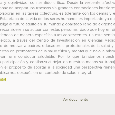
y objetividad, con sentido crítico. Desde la vertiente afectiv
apaz de aceptar los fracasos sin grandes conmociones interiore
olaborar en las tareas colectivas, es tolerante con los demás y 
 Esta etapa de la vida de los seres humanos es importante ya q
liga al futuro adulto en su mundo globalizado lleno de exigenci
ud reconsideren su actuar con estas personas, dado que hoy en d
tiendan de manera específica a los adolescentes. En este senti
xico, a través del Centro de Investigación en Ciencias Médi
o de motivar a padres, educadores, profesionales de la salud y
rtan en promotores de la salud física y mental que bajo la mis
van una conducta saludable. Por lo que brindamos nuestr
a participación y confianza al dejar en nuestras manos su traba
on el propósito de aportar a la sociedad una perspectiva gener
ubicarnos después en un contexto de salud integral.
ital
Ver documento