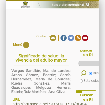
Contacto
Menú
Buscar
en RI
Significado de salud: la
vivencia del adulto mayor
Vargas Santillán, Ma. de Lurdes
;
Buscar 
Arana Gómez, Beatriz
;
García
Hernámdez, María de Lourdes
;
Esta colecció
Ruelas González, María
Guadalupe
;
Melguiza Herrera,
Estela
;
Ruiz Martínez, Ana Olivia
Buscar
en RI
URI:
http://hdl.handle.net/20.500.11799/80194