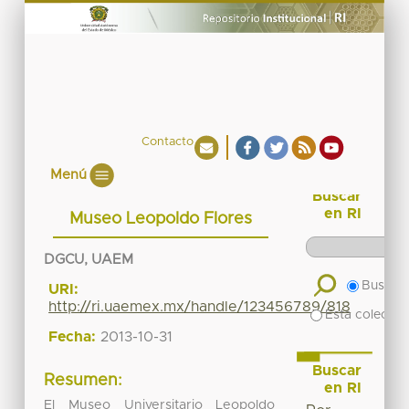
Contacto
Menú
Buscar
en RI
Museo Leopoldo Flores
DGCU, UAEM
Buscar 
URI:
http://ri.uaemex.mx/handle/123456789/818
Esta colecció
Fecha:
2013-10-31
Buscar
Resumen:
en RI
El Museo Universitario Leopoldo