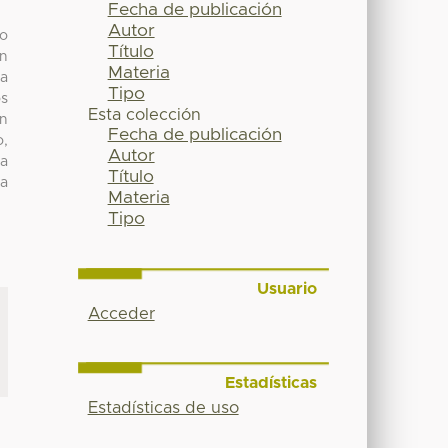
Fecha de publicación
Autor
do
Título
an
Materia
ha
Tipo
os
Esta colección
an
Fecha de publicación
o,
Autor
ra
Título
 a
Materia
Tipo
Usuario
Acceder
Estadísticas
Estadísticas de uso