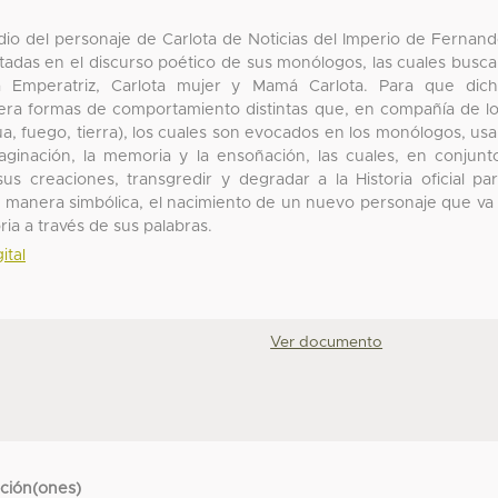
dio del personaje de Carlota de Noticias del Imperio de Fernan
stadas en el discurso poético de sus monólogos, las cuales busc
rlota Emperatriz, Carlota mujer y Mamá Carlota. Para que dic
opera formas de comportamiento distintas que, en compañía de l
ua, fuego, tierra), los cuales son evocados en los monólogos, us
maginación, la memoria y la ensoñación, las cuales, en conjunt
sus creaciones, transgredir y degradar a la Historia oficial pa
 de manera simbólica, el nacimiento de un nuevo personaje que va
ria a través de sus palabras.
ital
Ver documento
cción(ones)