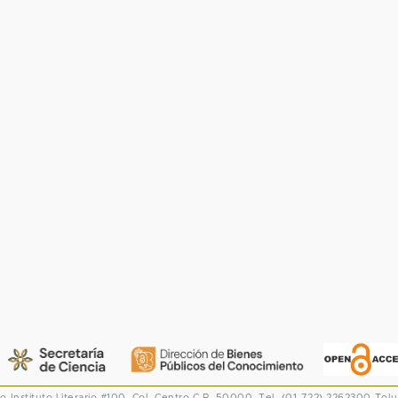
co
Instituto Literario #100. Col. Centro
C.P. 50000. Tel. (01-722) 2262300
Tolu