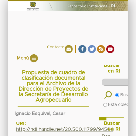
Contacto
Menú
Buscar
en RI
Propuesta de cuadro de
clasificación documental
para el Archivo de la
Dirección de Proyectos de
la Secretaría de Desarrollo
Buscar 
Agropecuario
Esta colecció
Ignacio Esquivel, Cesar
Buscar
URI:
en RI
http://hdl.handle.net/20.500.11799/94564