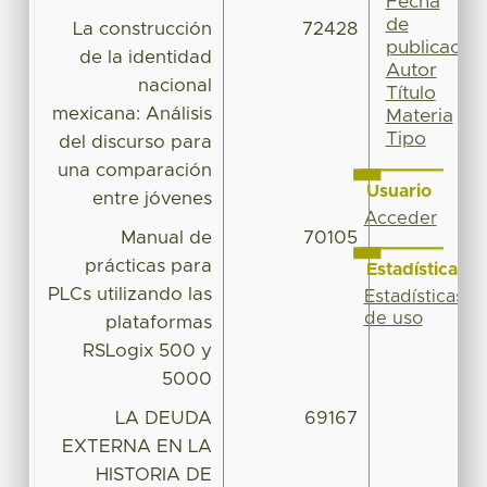
Fecha
de
La construcción
72428
publicación
de la identidad
Autor
nacional
Título
mexicana: Análisis
Materia
Tipo
del discurso para
una comparación
Usuario
entre jóvenes
Acceder
Manual de
70105
prácticas para
Estadísticas
PLCs utilizando las
Estadísticas
de uso
plataformas
RSLogix 500 y
5000
LA DEUDA
69167
EXTERNA EN LA
HISTORIA DE