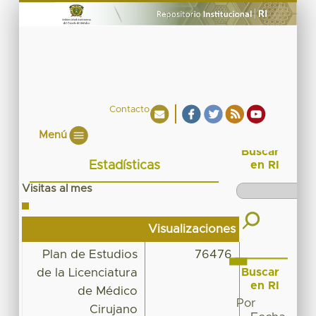
Contacto
Menú
Buscar
Estadísticas
en RI
Visitas al mes
Visualizaciones
Plan de Estudios
76476
Buscar
de la Licenciatura
en RI
de Médico
Por
Cirujano