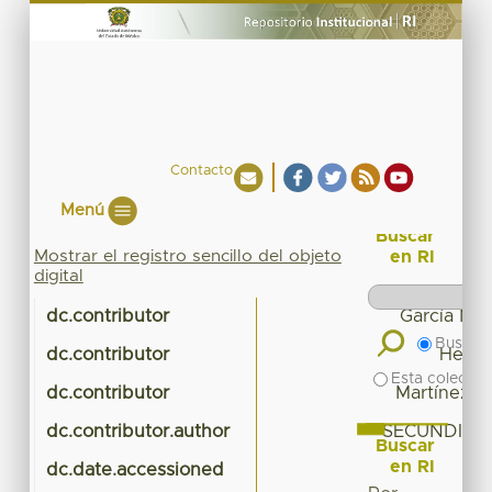
Contacto
Menú
Buscar
Mostrar el registro sencillo del objeto
en RI
digital
dc.contributor
García Mar
Buscar 
dc.contributor
Hered
Esta colecció
dc.contributor
Martínez L
dc.contributor.author
SECUNDINO 
Buscar
en RI
dc.date.accessioned
20