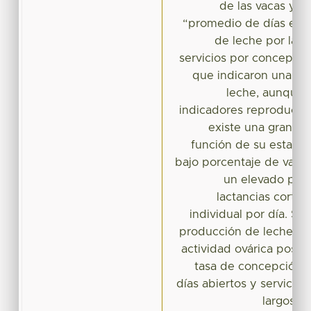
de las vacas y p
“promedio de días en l
de leche por lac
servicios por concepción
que indicaron una el
leche, aunque 
indicadores reproducti
existe una gran di
función de su estado f
bajo porcentaje de vacas
un elevado porc
lactancias corta
individual por día. Si
producción de leche pro
actividad ovárica post-p
tasa de concepción, 
días abiertos y servicios
largos in