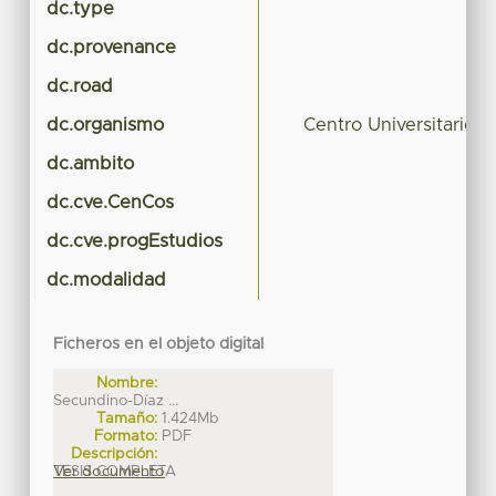
dc.type
dc.provenance
dc.road
dc.organismo
Centro Universitario
dc.ambito
dc.cve.CenCos
dc.cve.progEstudios
dc.modalidad
Ficheros en el objeto digital
Nombre:
Secundino-Díaz ...
Tamaño:
1.424Mb
Formato:
PDF
Descripción:
TESIS COMPLETA
Ver documento