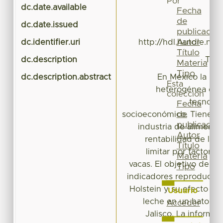
Por
dc.date.available
20
Fecha
de
dc.date.issued
publicación
Autor
dc.identifier.uri
http://hdl.handle.ne
Título
dc.description
TES
Materia
Tipo
dc.description.abstract
En México la pr
Esta
heterogénea desd
colección
tecnológ
Fecha
de
socioeconómico. Tiene gr
publicación
industria de alimento
Autor
rentabilidad de la
Título
limitar por factores
Materia
vacas. El objetivo del es
Tipo
indicadores reproductiv
Holstein y su efecto so
Usuario
leche en un hato lec
Acceder
Jalisco. La informa