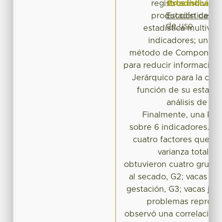
Estadísticas
registros individu
Estadísticas
producción de 20
de uso
estadística multivari
indicadores; un Aná
método de Componentes
para reducir información 
Jerárquico para la clas
función de su estado 
análisis de Co
Finalmente, una Reg
sobre 6 indicadores. D
cuatro factores que ex
varianza total d
obtuvieron cuatro grupos
al secado, G2; vacas e
gestación, G3; vacas jóv
problemas reproduc
observó una correlación 