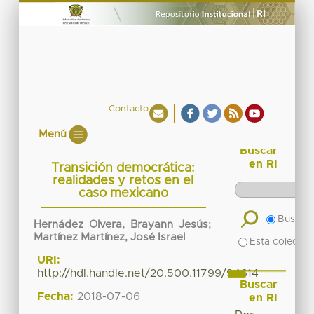
Contacto
Menú
Buscar
en RI
Transición democrática:
realidades y retos en el
caso mexicano
Buscar 
Hernádez Olvera, Brayann Jesús
;
Martínez Martínez, José Israel
Esta colecció
URI:
http://hdl.handle.net/20.500.11799/94614
Buscar
Fecha:
2018-07-06
en RI