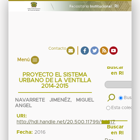
Contacto
Menú
Buscar
en RI
PROYECTO EL SISTEMA
URBANO DE LA VENTILLA
2014-2015
Buscar 
NAVARRETE JIMENÉZ, MIGUEL
ANGEL
Esta colecció
URI:
http://hdl.handle.net/20.500.11799/94617
Buscar
Fecha:
2016
en RI