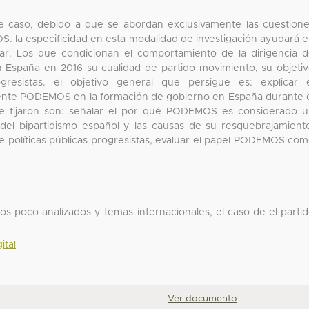
de caso, debido a que se abordan exclusivamente las cuestion
S. la especificidad en esta modalidad de investigación ayudará 
lar. Los que condicionan el comportamiento de la dirigencia 
España en 2016 su cualidad de partido movimiento, su objeti
gresistas. el objetivo general que persigue es: explicar 
gente PODEMOS en la formación de gobierno en España durante 
 se fijaron son: señalar el por qué PODEMOS es considerado 
del bipartidismo español y las causas de su resquebrajamient
 políticas públicas progresistas, evaluar el papel PODEMOS co
s poco analizados y temas internacionales, el caso de el parti
ital
Ver documento