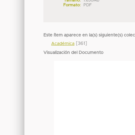
Tamaño:
1.630Mb
Formato:
PDF
Este ítem aparece en la(s) siguiente(s) cole
[361]
Académica
Visualización del Documento