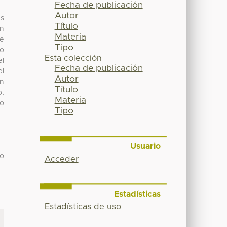
Fecha de publicación
Autor
es
Título
en
Materia
de
Tipo
vo
Esta colección
el
Fecha de publicación
el
Autor
un
Título
o,
Materia
mo
Tipo
Usuario
do
Acceder
Estadísticas
Estadísticas de uso