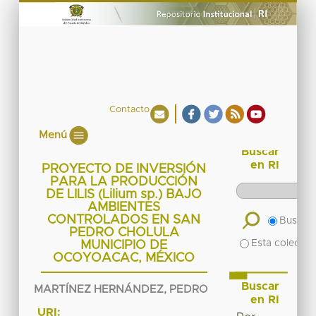
Contacto
Menú
Buscar
en RI
PROYECTO DE INVERSIÓN
PARA LA PRODUCCIÓN
DE LILIS (Lilium sp.) BAJO
AMBIENTES
CONTROLADOS EN SAN
Buscar 
PEDRO CHOLULA
Esta colecció
MUNICIPIO DE
OCOYOACAC, MÉXICO
Buscar
MARTÍNEZ HERNÁNDEZ, PEDRO
en RI
URI: