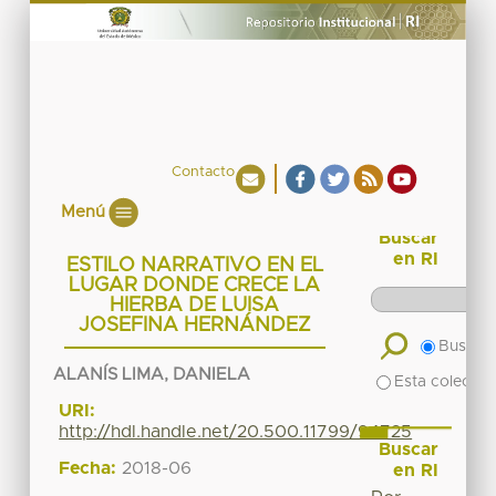
Contacto
Menú
Buscar
en RI
ESTILO NARRATIVO EN EL
LUGAR DONDE CRECE LA
HIERBA DE LUISA
JOSEFINA HERNÁNDEZ
Buscar 
ALANÍS LIMA, DANIELA
Esta colecció
URI:
http://hdl.handle.net/20.500.11799/94725
Buscar
Fecha:
2018-06
en RI