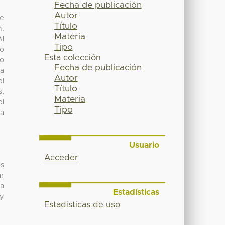
Fecha de publicación
Autor
ue
Título
n.
Materia
Al
Tipo
lo
Esta colección
ro
Fecha de publicación
ra
Autor
el
Título
s,
Materia
el
Tipo
 a
Usuario
Acceder
os
ar
la
Estadísticas
 y
Estadísticas de uso