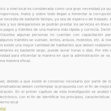
ico a nivel local es considerada como una gran necesidad ya q
 engorrosos, malos y sobre todo llegan a fomentar la corrupció
se necesita de bastante tiempo, ya sea de espera o de traslado. 
ios y sus delegaciones se podrán prestar los servicios en línea 
 sus pagos y trámites de una manera más rápida y correcta. Dent
e Ozumba algunas personas no cuentan con capacitación pa
algunos trámites se vuelvan, lentos, arduos, molestos, etc. A niv
es existe una mayor cantidad de habitantes que deben realizarlo
etarlos es bastante largo, puede durar horas o días. Por ello 
idad para eficientar la manera en que la administración se va
 una manera eficaz.
idad, debido a que existe el consenso necesario por parte de l
ministradoras deben contemplar la propuesta con el fin de mejor
stración. En el primer capítulo de esta investigación se analizó 
ctrónico, con el fin de identificar los principios, características
ierno local
ital