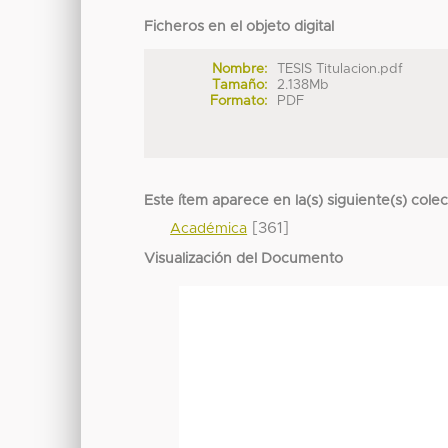
Ficheros en el objeto digital
Nombre:
TESIS Titulacion.pdf
Tamaño:
2.138Mb
Formato:
PDF
Este ítem aparece en la(s) siguiente(s) cole
[361]
Académica
Visualización del Documento