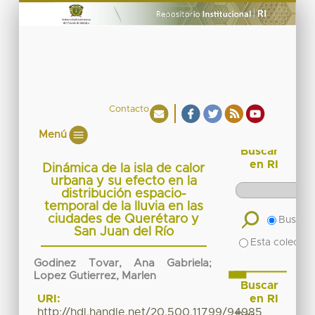
Contacto
Menú
Buscar
en RI
Dinámica de la isla de calor
urbana y su efecto en la
distribución espacio-
temporal de la lluvia en las
ciudades de Querétaro y
Buscar 
San Juan del Río
Esta colecció
Godinez Tovar, Ana Gabriela
;
Lopez Gutierrez, Marlen
Buscar
en RI
URI:
http://hdl.handle.net/20.500.11799/94985