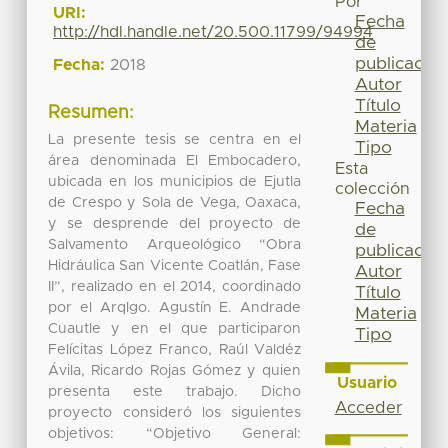
Por
URI:
Fecha
http://hdl.handle.net/20.500.11799/94994
de
publicación
Fecha:
2018
Autor
Título
Resumen:
Materia
La presente tesis se centra en el
Tipo
área denominada El Embocadero,
Esta
ubicada en los municipios de Ejutla
colección
de Crespo y Sola de Vega, Oaxaca,
Fecha
y se desprende del proyecto de
de
Salvamento Arqueológico “Obra
publicación
Hidráulica San Vicente Coatlán, Fase
Autor
II”, realizado en el 2014, coordinado
Título
por el Arqlgo. Agustín E. Andrade
Materia
Cuautle y en el que participaron
Tipo
Felícitas López Franco, Raúl Valdéz
Ávila, Ricardo Rojas Gómez y quien
Usuario
presenta este trabajo. Dicho
Acceder
proyecto consideró los siguientes
objetivos: “Objetivo General: