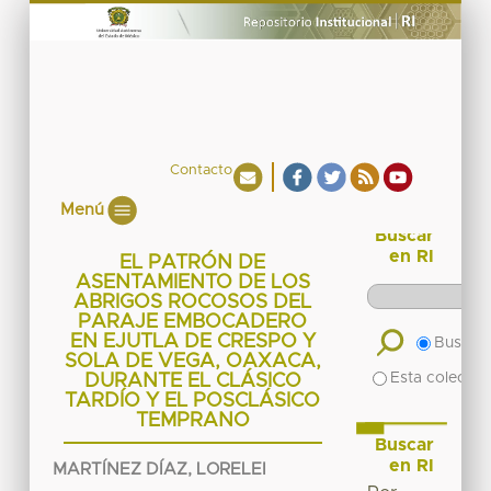
Contacto
Menú
Buscar
en RI
EL PATRÓN DE
ASENTAMIENTO DE LOS
ABRIGOS ROCOSOS DEL
PARAJE EMBOCADERO
EN EJUTLA DE CRESPO Y
Buscar 
SOLA DE VEGA, OAXACA,
Esta colecció
DURANTE EL CLÁSICO
TARDÍO Y EL POSCLÁSICO
TEMPRANO
Buscar
en RI
MARTÍNEZ DÍAZ, LORELEI