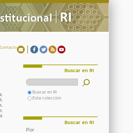
Contacto
Buscar en RI
Buscar en RI
a
;
Esta colección
é
;
,
n
;
s
Buscar en RI
Por