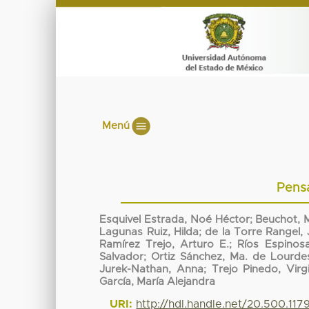
Menú
Pens
Esquivel Estrada, Noé Héctor
;
Beuchot, M
Lagunas Ruiz, Hilda
;
de la Torre Rangel,
Ramírez Trejo, Arturo E.
;
Ríos Espinosa
Salvador
;
Ortiz Sánchez, Ma. de Lourde
Jurek-Nathan, Anna
;
Trejo Pinedo, Virgi
García, María Alejandra
URI:
http://hdl.handle.net/20.500.11