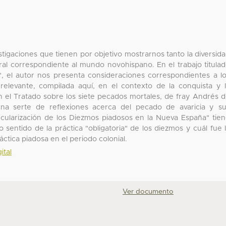
igaciones que tienen por objetivo mostrarnos tanto la diversid
ral correspondiente al mundo novohispano. En el trabajo titula
, el autor nos presenta consideraciones correspondientes a l
n relevante, compilada aquí, en el contexto de la conquista y 
en el Tratado sobre los siete pecados mortales, de fray Andrés 
a serte de reflexiones acerca del pecado de avaricia y s
Secularización de los Diezmos piadosos en la Nueva España" tie
o sentido de la práctica "obligatoria" de los diezmos y cuál fue 
áctica piadosa en el periodo colonial.
ital
Ver documento