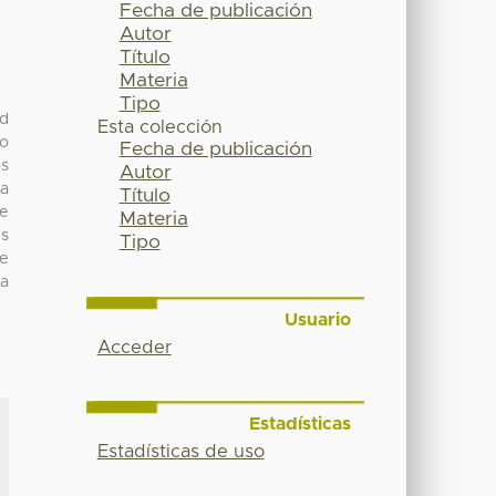
Fecha de publicación
Autor
Título
Materia
Tipo
ad
Esta colección
do
Fecha de publicación
os
Autor
la
Título
de
Materia
us
Tipo
ne
la
Usuario
Acceder
Estadísticas
Estadísticas de uso