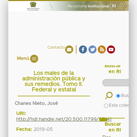
Contacto
Menú
Buscar
en RI
Los males de la
administración pública y
sus remedios. Tomo II.
Federal y estatal
Buscar 
Chanes Nieto, José
Esta colecció
URI:
http://hdl.handle.net/20.500.11799/95141
Buscar
Fecha:
2019-05
en RI