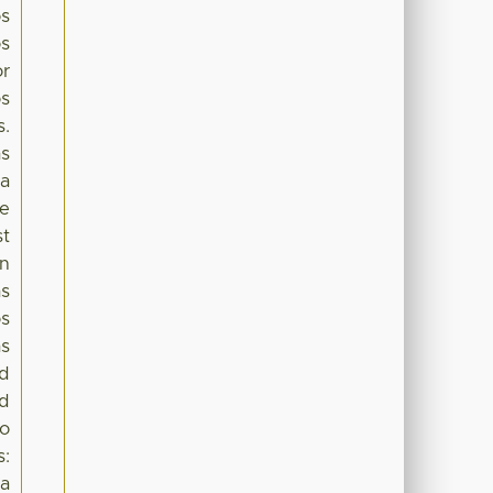
os
os
or
os
s.
as
la
de
st
ón
as
os
as
nd
nd
to
s:
la