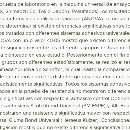
 prueba de laboratorio en la maquina universal de ensay
, Shimadzu Co, Tokio, Japón). Resultados: Los resultad
sometidos a un análisis de varianza (ANOVA) de un fact
de determinar si existen diferencias significativas entre l
os tratados con diferentes sistemas adhesivos universale
ANOVA con un p-valor <0.05 mostró que existen diferenci
te significativas entre los diferentes grupos rechazando 
la planteada en este estudio. Posteriormente con el fin 
 grupos son diferentes estadísticamente, se realizó el te
llamada “prueba de Scheffé", el cual realizó la comparaci
de promedios entre los distintos grupos para encontrar l
tadísticamente significativas. Todos los sistemas adhesiv
zados en la prueba de resistencia no mostraron diferenci
e significativas con respecto al adhesivo control OptiBo
 Los adhesivos Scotchbond Universal (3M ESPE) y All- Bo
 mostraron una resistencia significativa mayor con respec
rsal Gluma Bond Universal (Heraeus Kulzer). Conclusione
igación mostró que no existe diferencia significativa en 