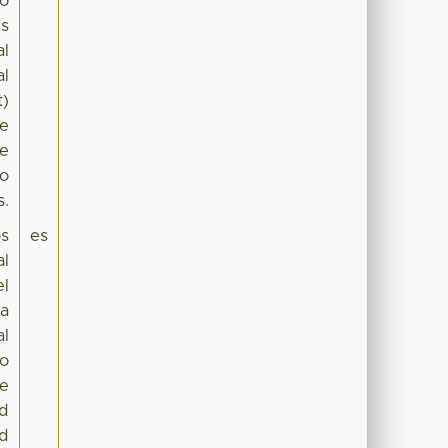
io
es
al
al
t)
se
de
do
s.
os
es
al
el
ra
al
 o
se
nd
nd