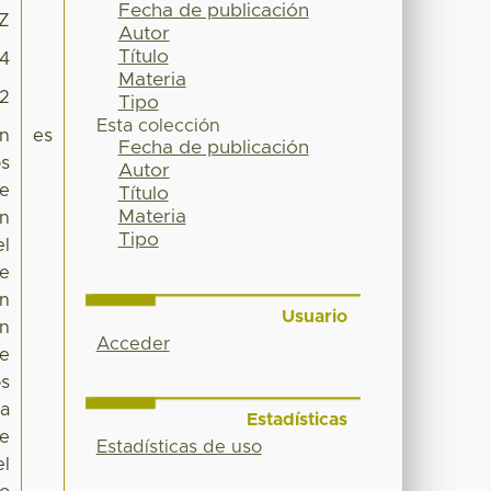
Fecha de publicación
1Z
Autor
Título
04
Materia
92
Tipo
Esta colección
en
es
Fecha de publicación
os
Autor
te
Título
Materia
ón
Tipo
el
te
an
Usuario
on
Acceder
de
os
ia
Estadísticas
ue
Estadísticas de uso
el