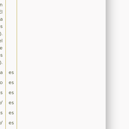
on
El
na
os
).
el
de
os
).
pa
es
co
es
s
es
0/
es
s
es
0/
es