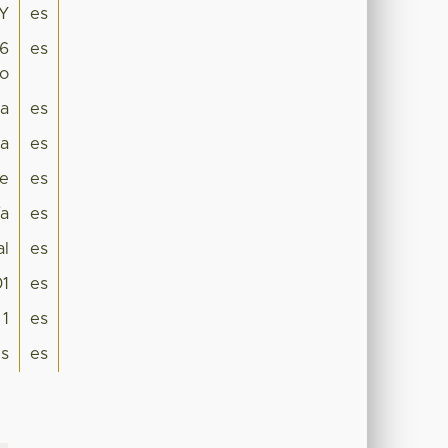
GY
es
 6
es
to
ra
es
a
es
e
es
ía
es
al
es
01
es
1
es
is
es