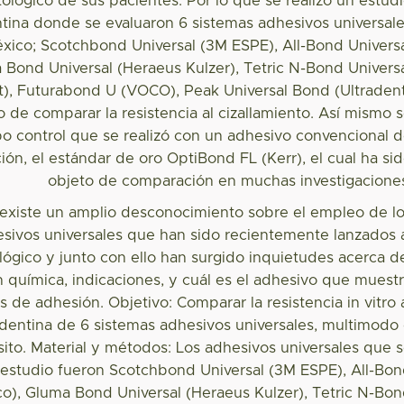
ológico de sus pacientes. Por lo que se realizó un estud
entina donde se evaluaron 6 sistemas adhesivos universal
xico; Scotchbond Universal (3M ESPE), All-Bond Univers
a Bond Universal (Heraeus Kulzer), Tetric N-Bond Univers
nt), Futurabond U (VOCO), Peak Universal Bond (Ultraden
o de comparar la resistencia al cizallamiento. Así mismo 
o control que se realizó con un adhesivo convencional 
ión, el estándar de oro OptiBond FL (Kerr), el cual ha si
objeto de comparación en muchas investigacione
d existe un amplio desconocimiento sobre el empleo de l
sivos universales que han sido recientemente lanzados 
gico y junto con ello han surgido inquietudes acerca d
n química, indicaciones, y cuál es el adhesivo que muest
s de adhesión. Objetivo: Comparar la resistencia in vitro 
 dentina de 6 sistemas adhesivos universales, multimodo
ito. Material y métodos: Los adhesivos universales que 
el estudio fueron Scotchbond Universal (3M ESPE), All-Bo
sco), Gluma Bond Universal (Heraeus Kulzer), Tetric N-Bo