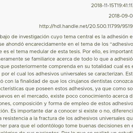
2018-11-15T19:41:1
2018-09-
http://hdl.handle.net/20.500.11799/951
abajo de investigación cuyo tema central es la adhesión 
 se ahondó encarecidamente en el tema de los “adhesiv
e es el tema medular de esta tesis. Por ello, es importan
meramente se familiarice acerca de todo lo que a adhesi
a que posteriormente comprenda en su totalidad cual es 
or el cual los adhesivos universales se caracterizan. Es
izó con la finalidad de que los cirujanos dentistas conozc
acterísticas que poseen estos adhesivos, ya que como s
uevos en el mercado, existe poco conocimiento acerca 
ciones, composición y forma de empleo de estos adhesiv
ión. Es importante dar a conocer si existe o no, diferenc
la resistencia a la fractura de los adhesivos universales q
er para que el odontólogo tome buenas decisiones en 