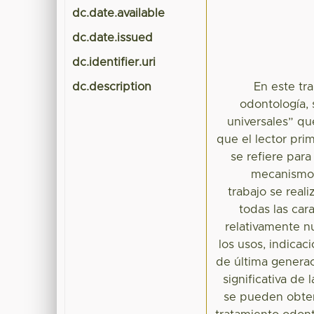
dc.date.available
dc.date.issued
dc.identifier.uri
dc.description
En este tr
odontología,
universales” qu
que el lector pri
se refiere par
mecanismo p
trabajo se real
todas las car
relativamente n
los usos, indica
de última generac
significativa de 
se pueden obten