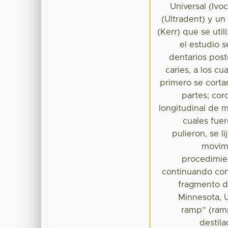
Universal (Iv
(Ultradent) y u
(Kerr) que se uti
el estudio 
dentarios pos
caries, a los c
primero se corta
partes; cor
longitudinal de m
cuales fuer
pulieron, se l
movimi
procedimien
continuando con
fragmento d
Minnesota, 
ramp” (ram
destil