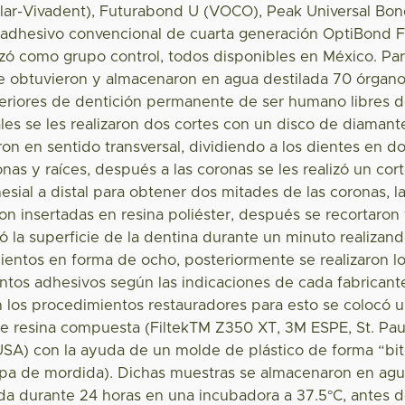
oclar-Vivadent), Futurabond U (VOCO), Peak Universal Bo
n adhesivo convencional de cuarta generación OptiBond 
lizó como grupo control, todos disponibles en México. Pa
se obtuvieron y almacenaron en agua destilada 70 órgan
teriores de dentición permanente de ser humano libres 
uales se les realizaron dos cortes con un disco de diamant
ron en sentido transversal, dividiendo a los dientes en d
onas y raíces, después a las coronas se les realizó un cor
esial a distal para obtener dos mitades de las coronas, l
on insertadas en resina poliéster, después se recortaron
ijó la superficie de la dentina durante un minuto realizan
entos en forma de ocho, posteriormente se realizaron l
tos adhesivos según las indicaciones de cada fabricant
 los procedimientos restauradores para esto se colocó 
e resina compuesta (FiltekTM Z350 XT, 3M ESPE, St. Pau
USA) con la ayuda de un molde de plástico de forma “bi
pa de mordida). Dichas muestras se almacenaron en ag
ada durante 24 horas en una incubadora a 37.5°C, antes 