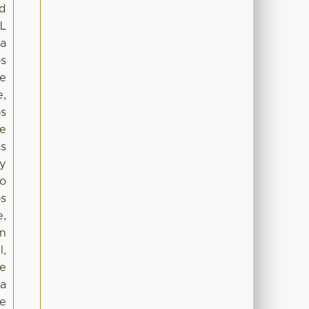
nd
FL
ra
os
de
e,
os
te
as
 y
do
os
e,
un
l,
te
ua
de