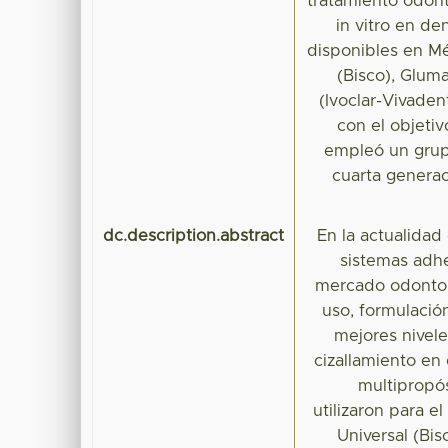
tratamiento odont
in vitro en d
disponibles en Mé
(Bisco), Glum
(Ivoclar-Vivade
con el objetiv
empleó un grup
cuarta generac
dc.description.abstract
En la actualida
sistemas adhe
mercado odontoló
uso, formulació
mejores nivele
cizallamiento en
multipropós
utilizaron para 
Universal (Bi