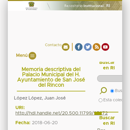
Contacto
Menú
Buscar
en RI
Memoria descriptiva del
Palacio Municipal del H.
Ayuntamiento de San José
del Rincon
Buscar 
López López, Juan José
Esta colecció
URI:
http://hdl.handle.net/20.500.11799/95272
Buscar
Fecha:
2018-06-20
en RI