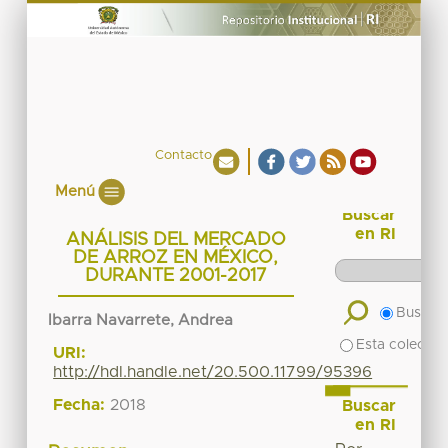
Contacto
Menú
Buscar
en RI
ANÁLISIS DEL MERCADO
DE ARROZ EN MÉXICO,
DURANTE 2001-2017
Buscar 
Ibarra Navarrete, Andrea
Esta colecció
URI:
http://hdl.handle.net/20.500.11799/95396
Fecha:
2018
Buscar
en RI