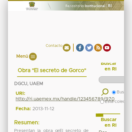
Contacto
Menú
Buscar
en RI
Obra "El secreto de Gorco"
DGCU, UAEM
Buscar 
URI:
http://ri.uaemex.mx/handle/123456789/970
Esta colecció
Fecha:
2013-11-12
Buscar
Resumen:
en RI
Presentan la obra œEl secreto de