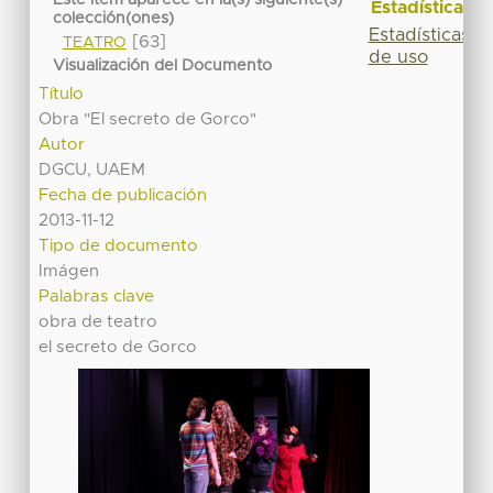
Estadísticas
colección(ones)
Estadísticas
[63]
TEATRO
de uso
Visualización del Documento
Título
Obra "El secreto de Gorco"
Autor
DGCU, UAEM
Fecha de publicación
2013-11-12
Tipo de documento
Imágen
Palabras clave
obra de teatro
el secreto de Gorco