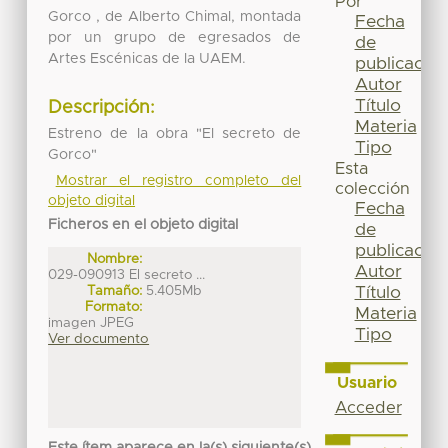
Por
Gorco , de Alberto Chimal, montada
Fecha
por un grupo de egresados de
de
Artes Escénicas de la UAEM.
publicación
Autor
Título
Descripción:
Materia
Estreno de la obra "El secreto de
Tipo
Gorco"
Esta
Mostrar el registro completo del
colección
objeto digital
Fecha
Ficheros en el objeto digital
de
publicación
Nombre:
Autor
029-090913 El secreto ...
Título
Tamaño:
5.405Mb
Formato:
Materia
imagen JPEG
Tipo
Ver documento
Usuario
Acceder
Este ítem aparece en la(s) siguiente(s)