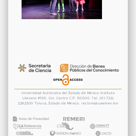
Universidad Autónoma del Estado de México
Instituto
Literario #100. Col. Centro
C.P. 50000. Tel. (01-722)
2262300
Toluca, Estado de México.
rectoria@uaemex.mx
CONACYT